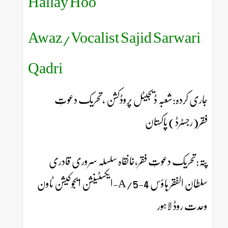
Hallay Hoo
Awaz/Vocalist Sajid Sarwari
Qadri
جاری کردہ:شعبہ ڈیجیٹل پروڈکشن ،تحریک دعوتِ
فقر(رجسٹرڈ) پاکستان
پتہ:تحریک دعوتِ فقر،خانقاہ سلسلہ سروری قادری
سلطان الفقر ہاؤس 4-5/A-ایکسٹینشن ایجوکیشن ٹاون
وحدت روڈ لاہور