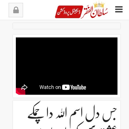
Ski
t
conten
جس دل اسم اللہ دا چمکے