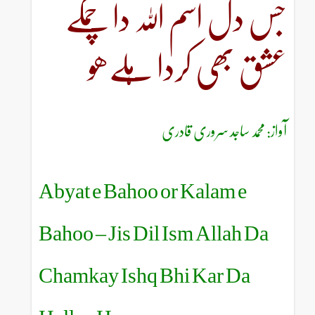
جس دل اسم اللہ دا چمکے
عشق بھی کردا ہلےھو
آواز: محمد ساجد سروری قادری
Abyat e Bahoo or Kalam e
Bahoo – Jis Dil Ism Allah Da
Chamkay Ishq Bhi Kar Da