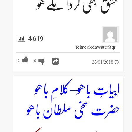
عشق بھی کردا ہلےھو
4,619
tehreekdawatefaqr
26/01/2018
0
0
ابیاتِ باھو–کلامِ باھو
حضرت سخی سلطان باھو