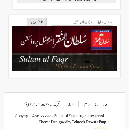
جو
تلاش
کرنا
چاہ
رہے
ہیں
یہاں
لکھیں
ہمارے بارے میں
رابطہ
تحریک دعوتِ فقر(رجسٹرڈ)
Copyright © 2012-2025, Sultan ul Faqr all rights reserved.
Theme Designed by
Tehreek Dawat e Faqr