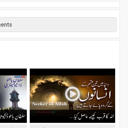
ents
م
اللہ کا قرب کیسے حاصل کیا…
سلطان باھو ڈاکی