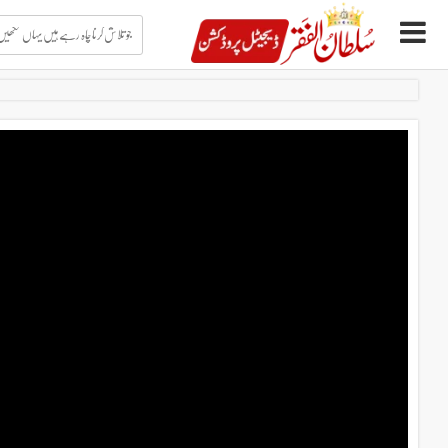
جو
تلاش
کرنا
چاہ
Ski
رہے
t
ہیں
conten
یہاں
لکھیں