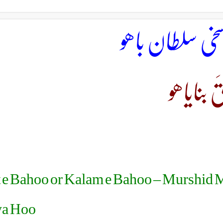
سخی سلطان باھو
 بنایاھو
 e Bahoo or Kalam e Bahoo – Murshid M
a Hoo