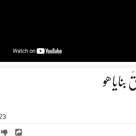
 بنایاھو
23