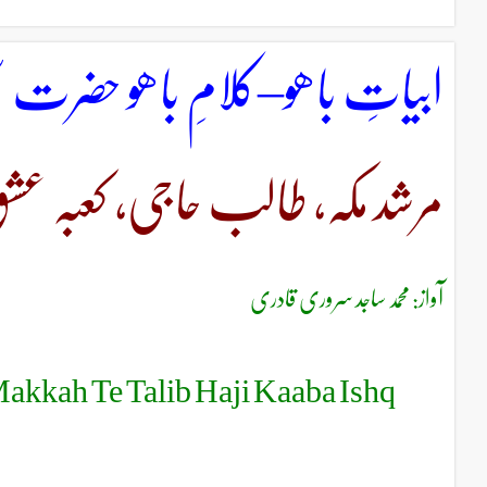
ابیاتِ باھو–کلامِ باھو حضرت 
مرشد مکہ، طالب حاجی، کعبہ عشقَ
آواز: محمد ساجد سروری قادری
akkah Te Talib Haji Kaaba Ishq