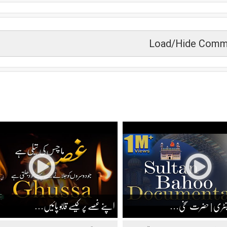
Load/Hide Comm
زید دیکھیں
ومینٹری | حضرت سخی…
اپنے غصے پر کیسے قابو پائیں…