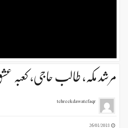
مرشد مکہ، طالب حاجی، کعبہ عشقَ
tehreekdawatefaqr
26/01/2018