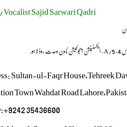
Vocalist Sajid Sarwari Qadri
ان
لاہور
ss: Sultan-ul-Faqr House,Tehreek Da
tion Town Wahdat Road Lahore,Pakist
:+9242 35436600