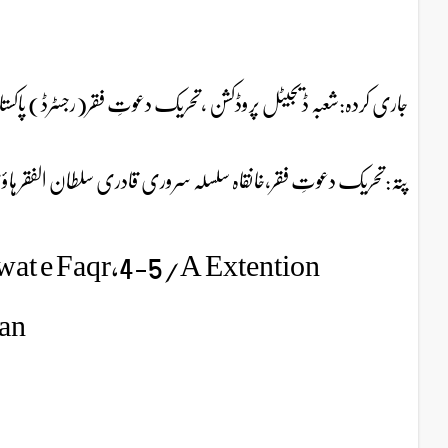
جاری کردہ:شعبہ ڈیجیٹل پروڈکشن ،تحریک دعوتِ فقر(رجسٹرڈ) پاکست
پتہ:تحریک دعوتِ فقر،خانقاہ سلسلہ سروری قادری سلطان الفقر ہاؤس 4-5/A-ایکسٹینشن ایجوکیشن ٹاون وحدت روڈ 
wat e Faqr,4-5/A Extention
an