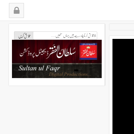
جو
تلاش
کرنا
چاہ
رہے
ہیں
یہاں
لکھیں