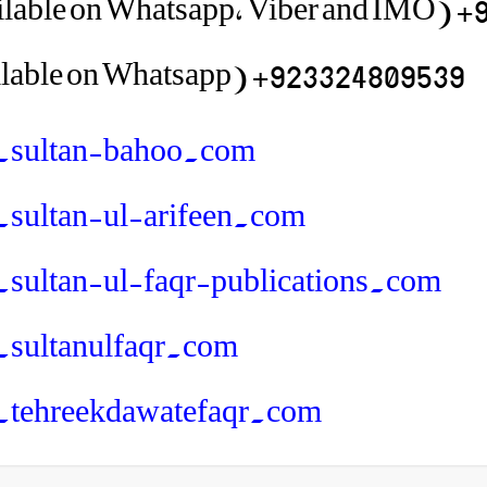
923
923324809539+ (Available on Whatsapp)
sultan-bahoo.com
ultan-ul-arifeen.com
ultan-ul-faqr-publications.com
sultanulfaqr.com
tehreekdawatefaqr.com