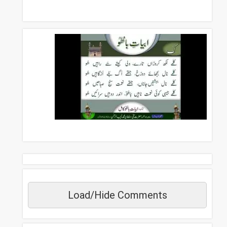
Load/Hide Comments