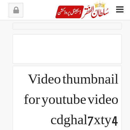
Ski
t
conten
ویڈیو موجود نہیں
Video thumbnail
for youtube video
cdghal7xty4