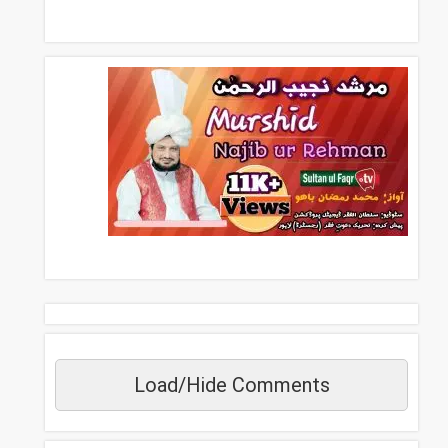
Load/Hide Comments