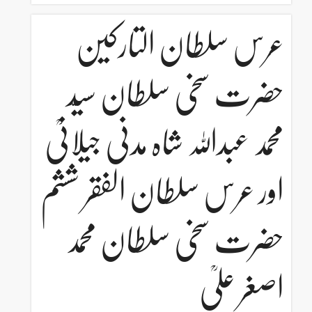
عرس سلطان التارکین
حضرت سخی سلطان سیّد
محمد عبداللہ شاہ مدنی جیلانیؒ
اور عرس سلطان الفقر ششم
حضرت سخی سلطان محمد
اصغر علیؒ