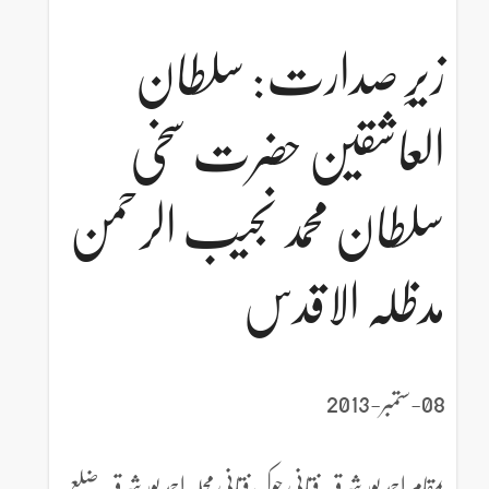
زیرِ صدارت: سلطان
العاشقین حضرت سخی
سلطان محمد نجیب الرحمن
مدظلہ الاقدس
08-ستمبر-2013
بمقام احمد پور شرقیہ فتانی چوک فتانی محلہ احمد پور شرقیہ ضلع