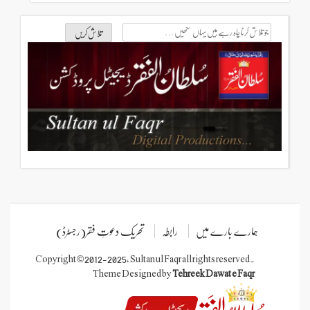
جو
تلاش
کرنا
چاہ
رہے
ہیں
یہاں
لکھیں
ہمارے بارے میں
رابطہ
تحریک دعوتِ فقر(رجسٹرڈ)
Copyright © 2012-2025, Sultan ul Faqr all rights reserved.
Theme Designed by
Tehreek Dawat e Faqr