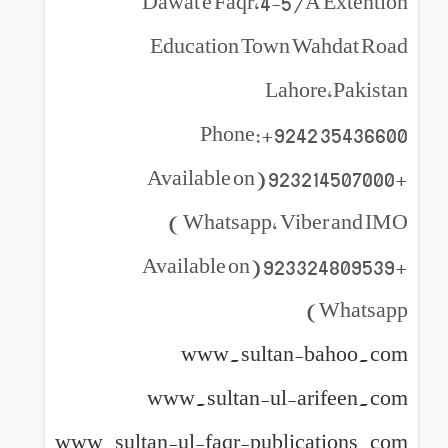
Dawat e Faqr,4-5/A Extention
Education Town Wahdat Road
Lahore,Pakistan
Phone:+9242 35436600
+923214507000 (Available on
Whatsapp, Viber and IMO )
+923324809539 (Available on
Whatsapp)
www.sultan-bahoo.com
www.sultan-ul-arifeen.com
www.sultan-ul-faqr-publications.com