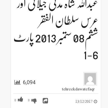
عبداللہ شاہ مدنی جیلانیؒ اور
عرس سلطان الفقر
ششم08 ستمبر 2013 پارٹ
6-1
6,094
tehreekdawatefaqr
13/12/2017
0
0