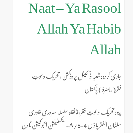
Naat – Ya Rasool
Allah Ya Habib
Allah
جاری کردہ:شعبہ ڈیجیٹل پروڈکشن ،تحریک دعوتِ
فقر(رجسٹرڈ) پاکستان
پتہ:تحریک دعوتِ فقر،خانقاہ سلسلہ سروری قادری
سلطان الفقر ہاؤس 4-5/A-ایکسٹینشن ایجوکیشن ٹاون