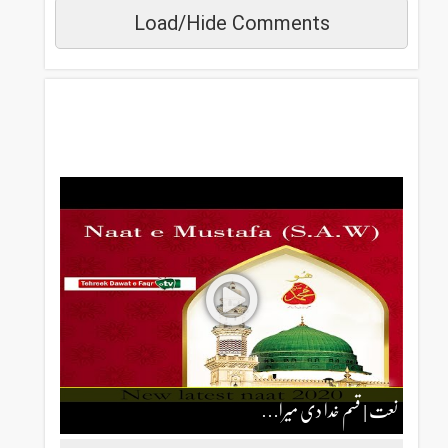
Load/Hide Comments
مزید دیکھیں
نعت | قسم خدا دی میرا…