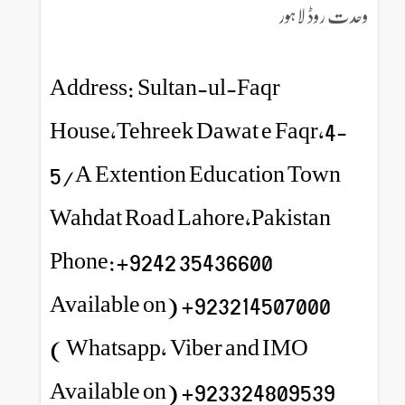
وحدت روڈ لاہور
Address: Sultan-ul-Faqr
House,Tehreek Dawat e Faqr,4-
5/A Extention Education Town
Wahdat Road Lahore,Pakistan
Phone:+9242 35436600
923214507000+ (Available on
Whatsapp, Viber and IMO )
923324809539+ (Available on