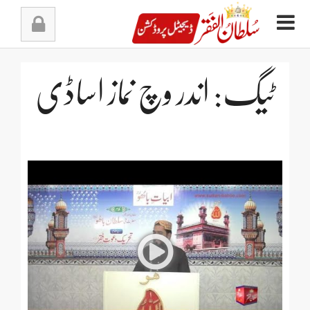
Ski
t
conten
ٹیگ: اندر وچ نماز اساڈی