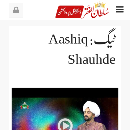
Ski
t
conten
ٹیگ: Aashiq
Shauhde