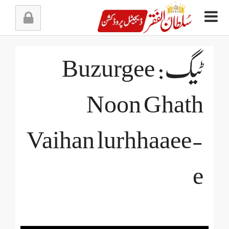
Ski
t
conten
ٹیگ: Buzurgee
Noon Ghath
Vaihan lurhhaaee-
e