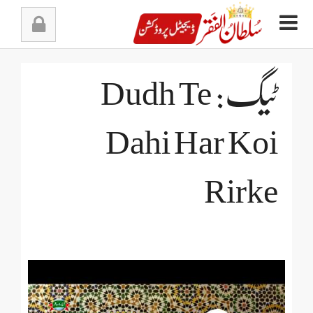
Ski
t
conten
ٹیگ: Dudh Te
Dahi Har Koi
Rirke