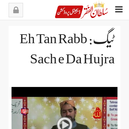
Ski
t
conten
ٹیگ: Eh Tan Rabb
Sach e Da Hujra