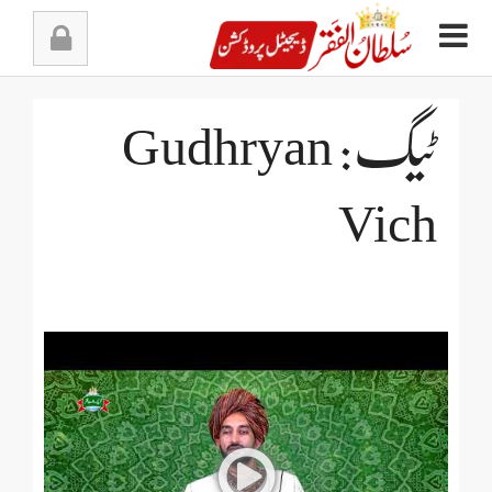
Ski
t
conten
ٹیگ: Gudhryan
Vich