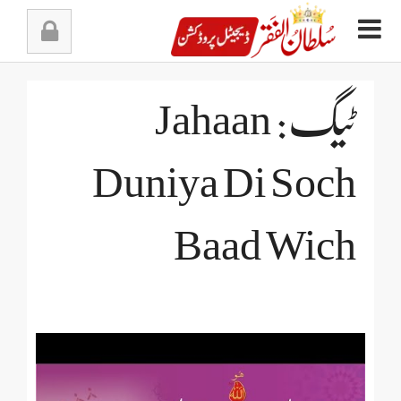
Ski
t
conten
ٹیگ: Jahaan
Duniya Di Soch
Baad Wich