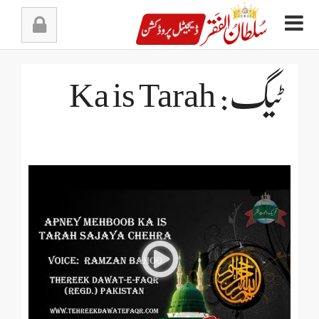
Ski
t
conten
ٹیگ: Ka is Tarah