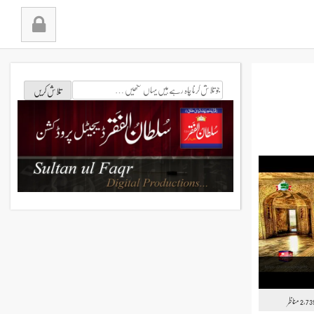
جو
تلاش
کرنا
چاہ
رہے
ہیں
یہاں
لکھیں
مناظر
2,73