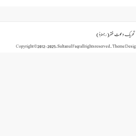
تحریک دعوتِ فقر(رجسٹرڈ)
Copyright © 2012-2025, Sultan ul Faqr all rights reserved. Theme Desi