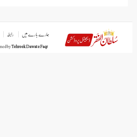
ہمارے بارے میں
رابطہ
gned by
Tehreek Dawat e Faqr