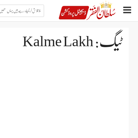
جو
تلاش
کرنا
چاہ
Ski
رہے
t
ہیں
conten
یہاں
ٹیگ: Kalme Lakh
لکھیں