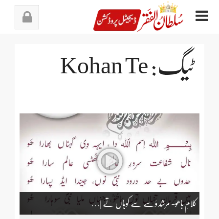
Ski
t
conten
ٹیگ: Kohan Te
کلامِ باھو- مرشد وَسے سے کوہاں تے |…