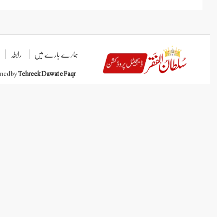
ہمارے بارے میں
رابطہ
gned by
Tehreek Dawat e Faqr