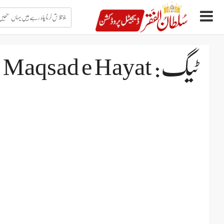
جو
تلاش
کرنا
چاہ
Ski
رہے
t
ہیں
conten
یہاں
ٹیگ: Maqsad e Hayat
لکھیں