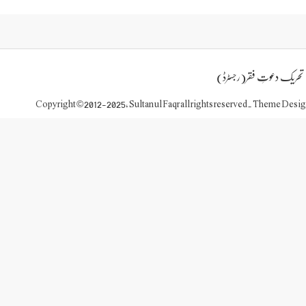
تحریک دعوتِ فقر(رجسٹرڈ)
Copyright © 2012-2025, Sultan ul Faqr all rights reserved. Theme Desi