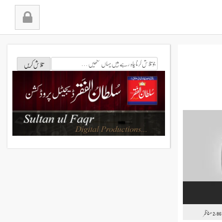
جو
تلاش
کرنا
چاہ
رہے
ہیں
یہاں
لکھیں
مناظر
2,86