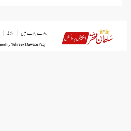
ہمارے بارے میں
رابطہ
gned by
Tehreek Dawat e Faqr