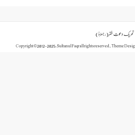
تحریک دعوتِ فقر(رجسٹرڈ)
Copyright © 2012-2025, Sultan ul Faqr all rights reserved. Theme Desi