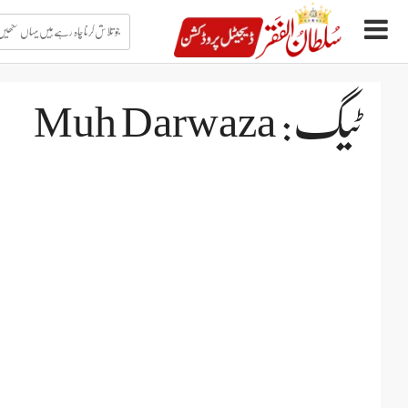
جو
تلاش
کرنا
چاہ
Ski
رہے
t
ہیں
conten
یہاں
ٹیگ: Muh Darwaza
لکھیں