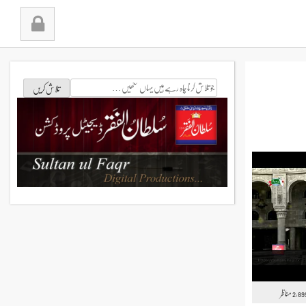
جو
تلاش
کرنا
چاہ
رہے
ہیں
یہاں
لکھیں
مناظر
2,89