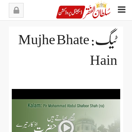
Ski
t
conten
ٹیگ: Mujhe Bhate
Hain