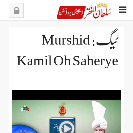
Ski
t
conten
ٹیگ: Murshid
Kamil Oh Saherye