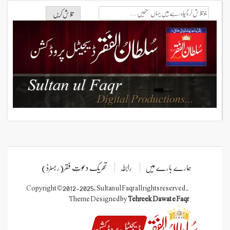
جو
تلاش
کرنا
چاہ
رہے
ہیں
یہاں
لکھیں
ہمارے بارے میں
رابطہ
تحریک دعوتِ فقر(رجسٹرڈ)
Copyright © 2012-2025, Sultan ul Faqr all rights reserved.
Theme Designed by
Tehreek Dawat e Faqr