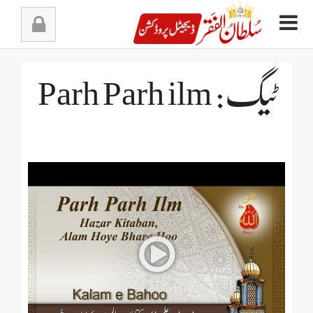
Ski
t
conten
ٹیگ: Parh Parh ilm