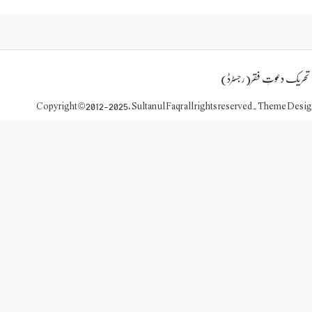
تحریک دعوتِ فقر(رجسٹرڈ)
Copyright © 2012-2025, Sultan ul Faqr all rights reserved. Theme Desi