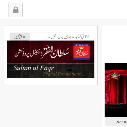
جو
تلاش
کرنا
چاہ
رہے
ہیں
یہاں
لکھیں
مناظر
2,86