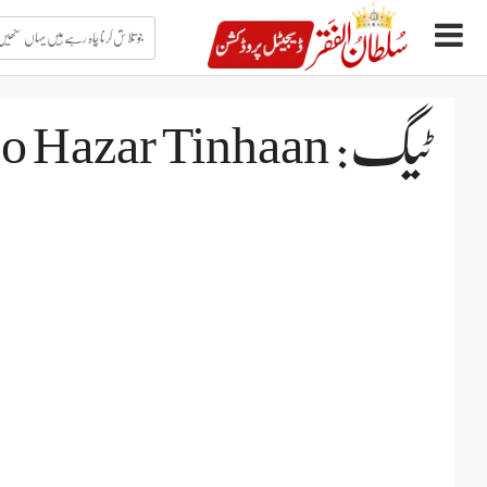
جو
تلاش
کرنا
چاہ
Ski
رہے
t
ہیں
conten
یہاں
ٹیگ: Soo Hazar Tinhaan
لکھیں