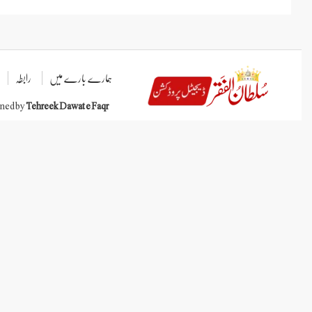
ہمارے بارے میں
رابطہ
gned by
Tehreek Dawat e Faqr