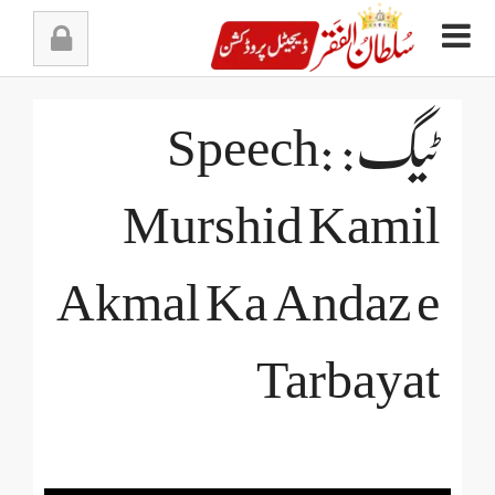
Ski
t
conten
ٹیگ: Speech:
Murshid Kamil
Akmal Ka Andaz e
Tarbayat