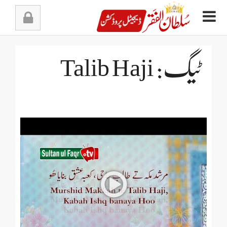
Ski
t
conten
ٹیگ: Talib Haji