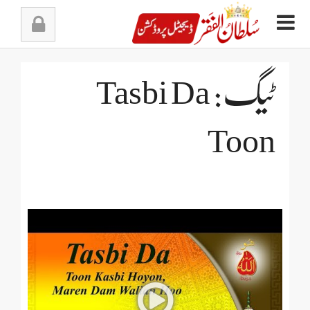
Ski
t
conten
ٹیگ: Tasbi Da
Toon