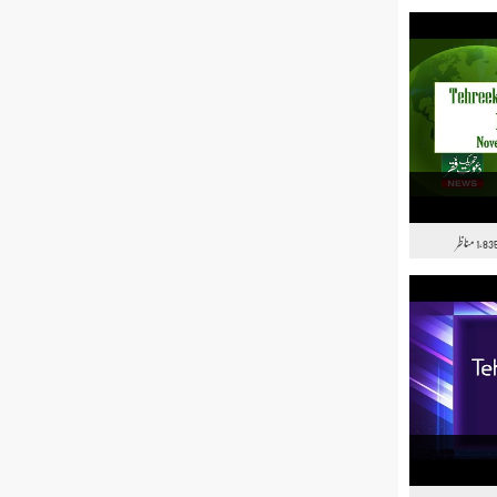
مناظر
1,83