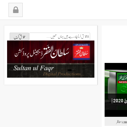
جو
تلاش
کرنا
چاہ
رہے
ہیں
یہاں
لکھیں
تحریک دعوتِ فقرنیوز#کرونا #وائرس مارچ 2020 |
مناظر
1,38