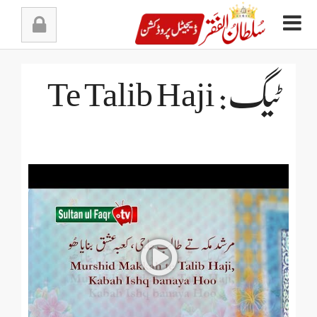
Ski
t
conten
ٹیگ: Te Talib Haji