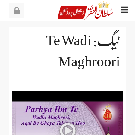
Ski
t
conten
ٹیگ: Te Wadi
Maghroori