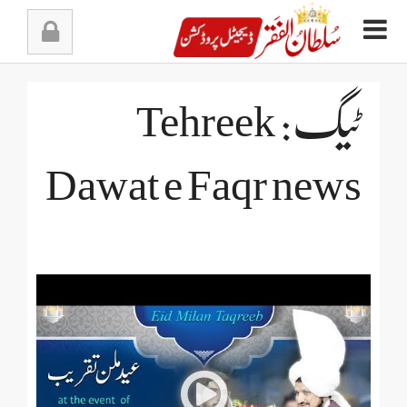
Ski
t
conten
ٹیگ: Tehreek
Dawat e Faqr news