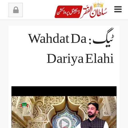
Ski
t
conten
ٹیگ: Wahdat Da
Dariya Elahi