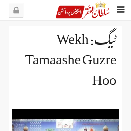
Ski
t
conten
ٹیگ: Wekh
Tamaashe Guzre
Hoo