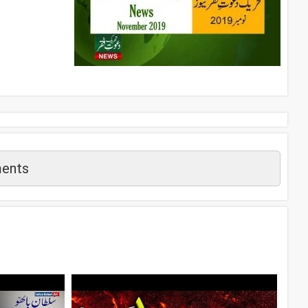
ents
م