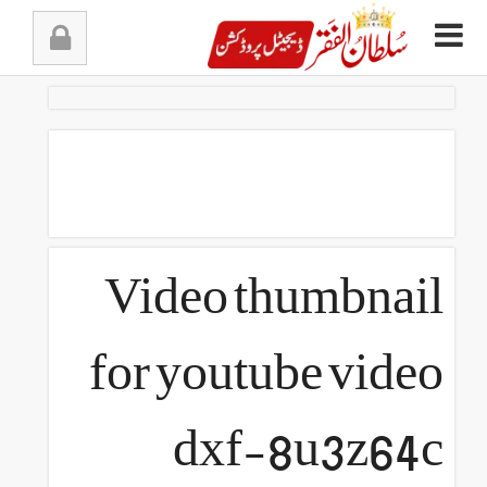
Ski
t
conten
ویڈیو موجود نہیں
Video thumbnail
for youtube video
dxf-8u3z64c