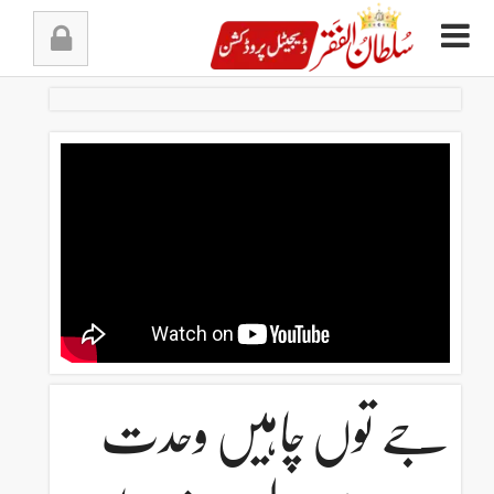
Ski
t
conten
جے توں چاہیں وحدت