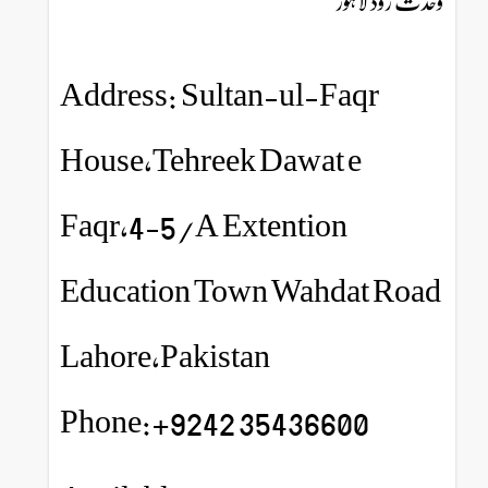
وحدت روڈ لاہور
Address: Sultan-ul-Faqr
House,Tehreek Dawat e
Faqr,4-5/A Extention
Education Town Wahdat Road
Lahore,Pakistan
Phone:+9242 35436600