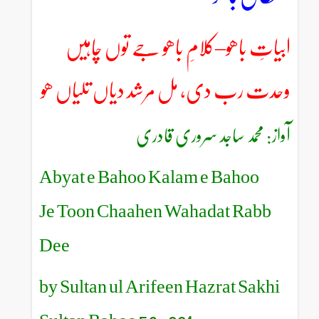
ابیاتِ باھو–کلامِ باھو جے توں چاہیں
وحدت رب دی، مل مرشد دیاں تلیاں ھو
آواز: محمد ساجد سروری قادری
Abyat e Bahoo Kalam e Bahoo
Je Toon Chaahen Wahadat Rabb
Dee
by Sultan ul Arifeen Hazrat Sakhi