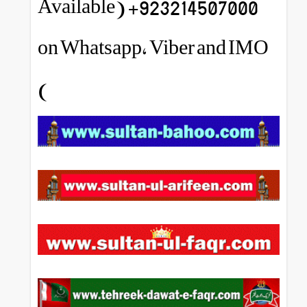
923214507000+ (Available
on Whatsapp, Viber and IMO
)