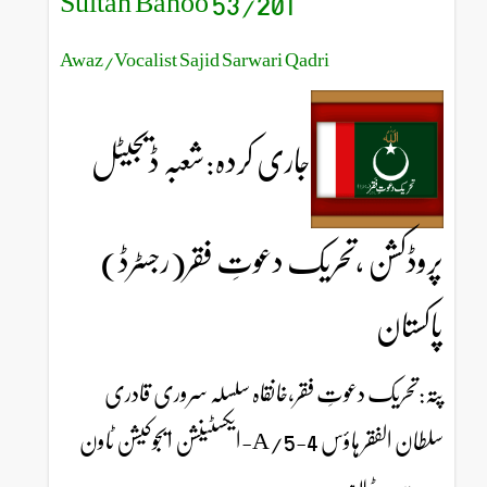
Sultan Bahoo 53/201
Awaz/Vocalist Sajid Sarwari Qadri
جاری کردہ:شعبہ ڈیجیٹل
پروڈکشن ،تحریک دعوتِ فقر(رجسٹرڈ)
پاکستان
پتہ:تحریک دعوتِ فقر،خانقاہ سلسلہ سروری قادری
سلطان الفقر ہاؤس 4-5/A-ایکسٹینشن ایجوکیشن ٹاون