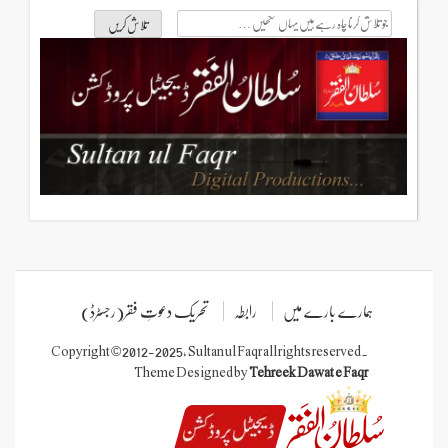
جو
تلاش
کرنا
چاہ
رہے
ہیں
یہاں
لکھیں
ہمارے بارے میں
رابطہ
تحریک دعوتِ فقر(رجسٹرڈ)
Copyright © 2012-2025, Sultan ul Faqr all rights reserved.
Theme Designed by
Tehreek Dawat e Faqr