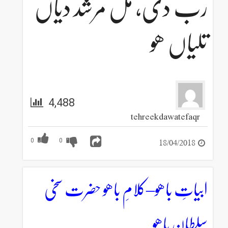
رب دی، مل مرشد دیاں
تلیاں ھو
4,488
tehreekdawatefaqr
18/04/2018
0
0
ابیاتِ باھو–کلامِ باھو حضرت سخی
سلطان باھو