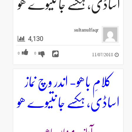
اساڈی، ہکسے جا نتیوے ھو
sultanulfaqr
4,130
11/07/2018
0
0
کلامِ باھو- اندر وچ نماز
اساڈی، ہکسے جا نتیوے ھو