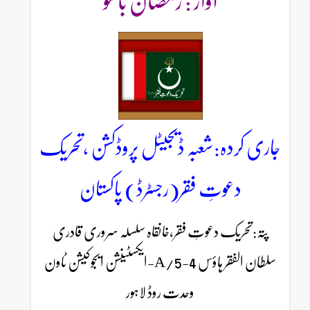
آواز : رمضان باھو
جاری کردہ:شعبہ ڈیجیٹل پروڈکشن ،تحریک
دعوتِ فقر(رجسٹرڈ) پاکستان
پتہ:تحریک دعوتِ فقر،خانقاہ سلسلہ سروری قادری
سلطان الفقر ہاؤس 4-5/A-ایکسٹینشن ایجوکیشن ٹاون
وحدت روڈ لاہور