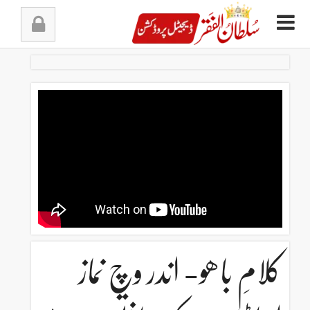
Ski
t
conten
کلامِ باھو- اندر وچ نماز