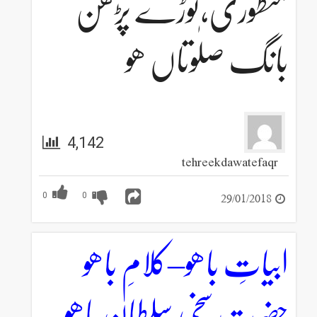
منظوری،توڑے پڑھن
بانگ صلٰوتاں ھو
4,142
tehreekdawatefaqr
29/01/2018
0
0
ابیاتِ باھو–کلامِ باھو
حضرت سخی سلطان باھو