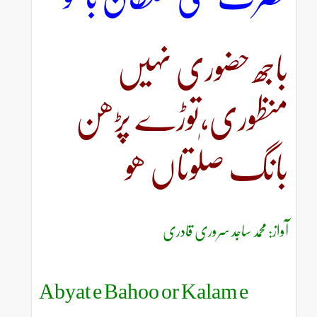
باجھ حضوری نہیں
منظوری،توڑے پڑھن
بانگ صلٰوتاں ھو
آواز: محمد ساجد سروری قادری
Abyat e Bahoo or Kalam e