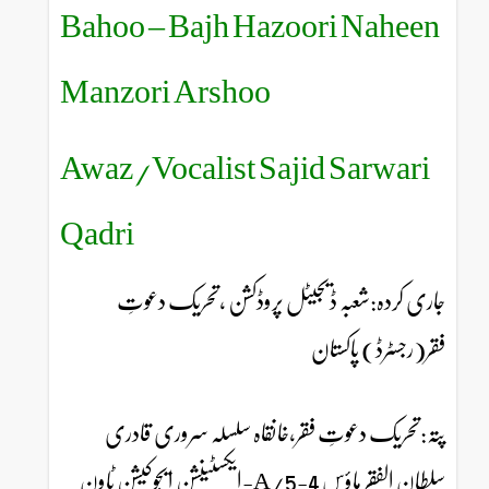
Bahoo – Bajh Hazoori Naheen
Manzori Arshoo
Awaz/Vocalist Sajid Sarwari
Qadri
جاری کردہ:شعبہ ڈیجیٹل پروڈکشن ،تحریک دعوتِ
فقر(رجسٹرڈ) پاکستان
پتہ:تحریک دعوتِ فقر،خانقاہ سلسلہ سروری قادری
سلطان الفقر ہاؤس 4-5/A-ایکسٹینشن ایجوکیشن ٹاون