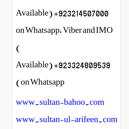
923214507000+ (Available
on Whatsapp, Viber and IMO
)
923324809539+ (Available
on Whatsapp)
www.sultan-bahoo.com
www.sultan-ul-arifeen.com