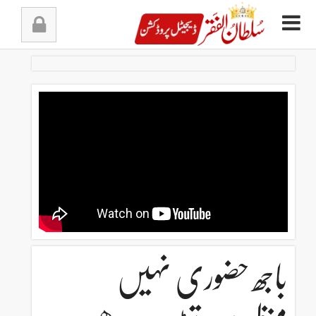
Ski
t
conten
باجھ حضوری نہیں