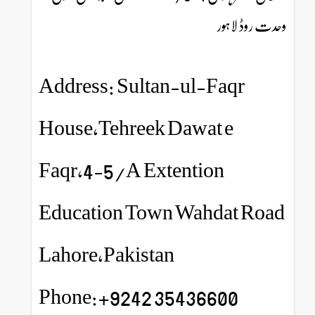
وحدت روڈ لاہور
Address: Sultan-ul-Faqr
House,Tehreek Dawat e
Faqr,4-5/A Extention
Education Town Wahdat Road
Lahore,Pakistan
Phone:+9242 35436600