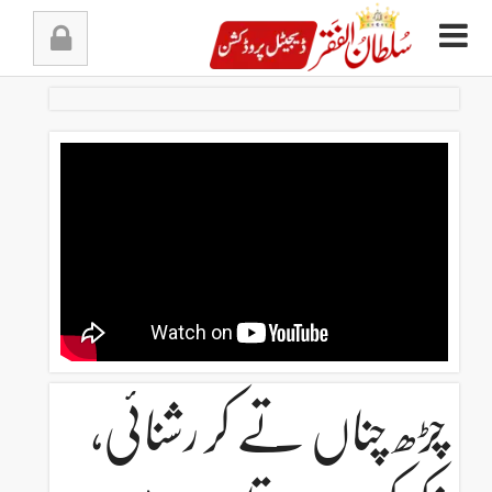
Ski
t
conten
چڑھ چناں تے کر رشنائی،