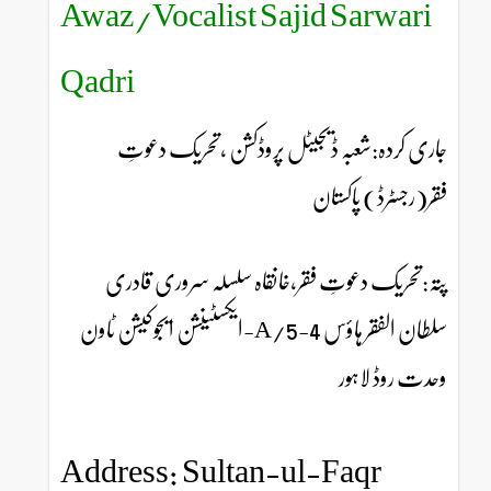
Awaz/Vocalist Sajid Sarwari
Qadri
جاری کردہ:شعبہ ڈیجیٹل پروڈکشن ،تحریک دعوتِ
فقر(رجسٹرڈ) پاکستان
پتہ:تحریک دعوتِ فقر،خانقاہ سلسلہ سروری قادری
سلطان الفقر ہاؤس 4-5/A-ایکسٹینشن ایجوکیشن ٹاون
وحدت روڈ لاہور
Address: Sultan-ul-Faqr