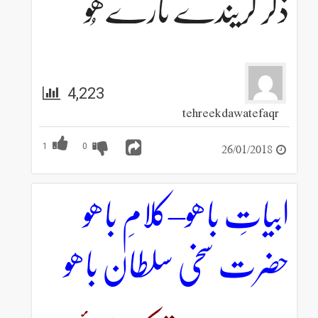
ذکر کریندے تارےھُو
4,223
tehreekdawatefaqr
26/01/2018
1
0
ابیاتِ باھو–کلامِ باھو
حضرت سخی سلطان باھو