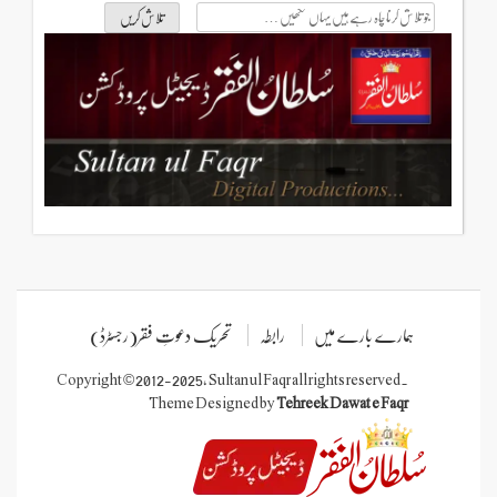
جو
تلاش
کرنا
چاہ
رہے
ہیں
یہاں
لکھیں
ہمارے بارے میں
رابطہ
تحریک دعوتِ فقر(رجسٹرڈ)
Copyright © 2012-2025, Sultan ul Faqr all rights reserved.
Theme Designed by
Tehreek Dawat e Faqr