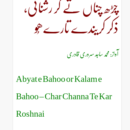
چڑھ چناں تے کر رشنائی،
ذکر کریندے تارےھُو
آواز: محمد ساجد سروری قادری
Abyat e Bahoo or Kalam e
Bahoo – Char Channa Te Kar
Roshnai