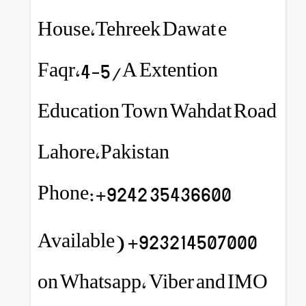
House,Tehreek Dawat e
Faqr,4-5/A Extention
Education Town Wahdat Road
Lahore,Pakistan
Phone:+9242 35436600
923214507000+ (Available
on Whatsapp, Viber and IMO