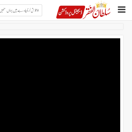
جو
تلاش
کرنا
چاہ
Ski
رہے
t
ہیں
conten
یہاں
لکھیں