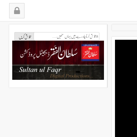
جو
تلاش
کرنا
چاہ
رہے
ہیں
یہاں
لکھیں