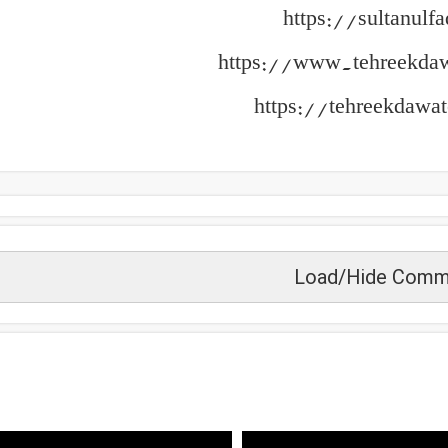
https://sultanulfa
https://www.tehreekda
https://tehreekdawat
Load/Hide Comm
زید دیکھیں