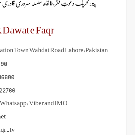
پتہ:تحریک دعوتِ فقر،خانقاہ سلسلہ سروری/A-ایکسٹینشن ایجوکیشن ٹاون وحدت روڈ لاہور
 Dawat e Faqr
cation Town Wahdat Road Lahore,Pakistan
790
36600
22766
 Whatsapp, Viber and IMO
et
aqr.tv