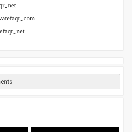
qr.net
watefaqr.com
efaqr.net
ents
م