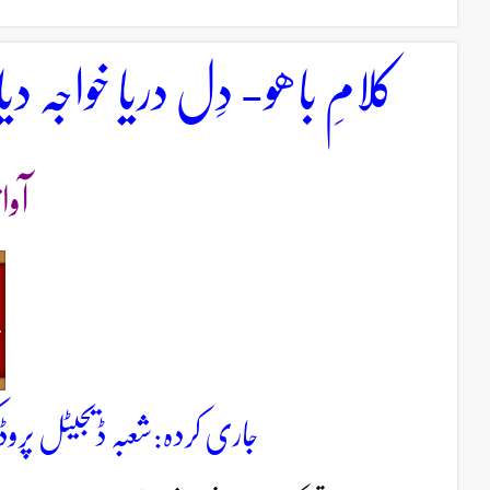
کلامِ باھو- دِل دریا خواجہ دی
آوا
جاری کردہ:شعبہ ڈیجیٹل پروڈ