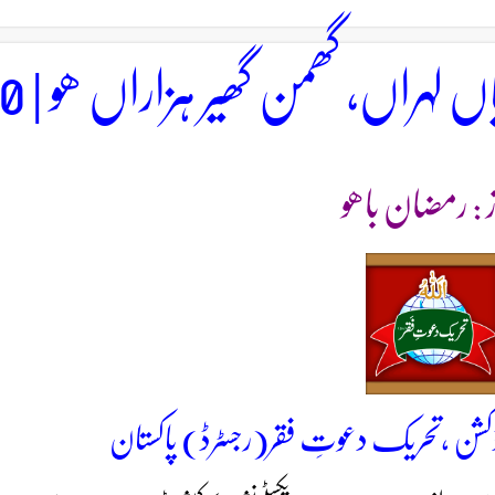
اں لہراں، گھمن گھیر ہزاراں ھو | 80
ز : رمضان باھو
کشن ،تحریک دعوتِ فقر(رجسٹرڈ) پاکستان