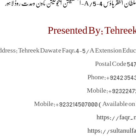
 قادری سلطان الفقر ہاؤس 4-5
Presented By: Tehreek
dress: Tehreek Dawat e Faqr,4-5/A Extension Edu
Postal Code 54
Phone:+9242 354
Mobile:+9232247
Mobile:+923214507000 (Available on
https://faqr.n
https://sultanulf