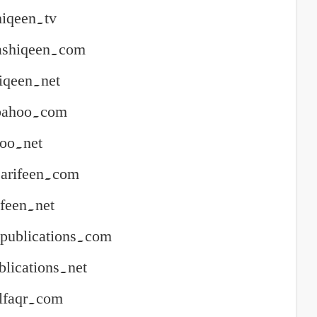
hiqeen.tv
ashiqeen.com
hiqeen.net
bahoo.com
hoo.net
arifeen.com
ifeen.net
publications.com
blications.net
lfaqr.com