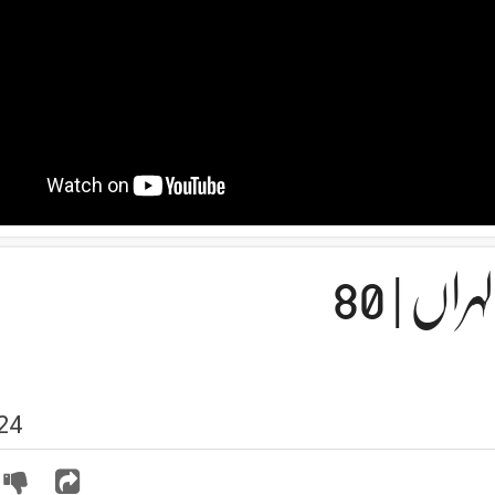
راں | 80
24