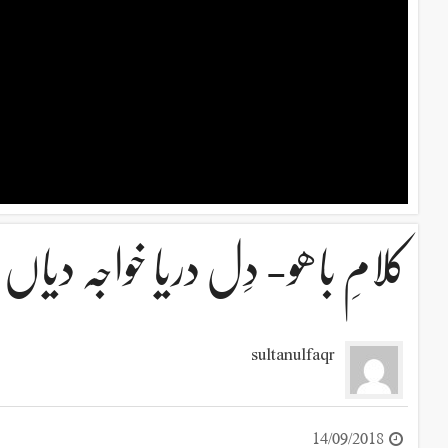
کلامِ باھو- دِل دریا خواجہ دیاں لہ
sultanulfaqr
14/09/2018