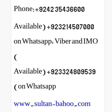
Phone:+9242 35436600
923214507000+ (Available
on Whatsapp, Viber and IMO
)
923324809539+ (Available
on Whatsapp)
www.sultan-bahoo.com