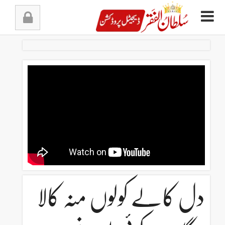
Ski
t
conten
دل کالے کولوں منہ کالا