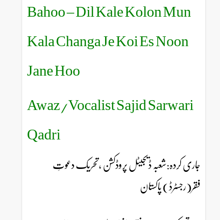
Bahoo – Dil Kale Kolon Mun
Kala Changa Je Koi Es Noon
Jane Hoo
Awaz/Vocalist Sajid Sarwari
Qadri
جاری کردہ:شعبہ ڈیجیٹل پروڈکشن ،تحریک دعوتِ
فقر(رجسٹرڈ) پاکستان