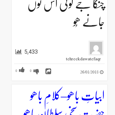
چنگا جے کوئی اس نوں
جانے ھُو
5,433
tehreekdawatefaqr
26/01/2018
0
0
ابیاتِ باھو–کلامِ باھو
حضرت سخی سلطان باھو