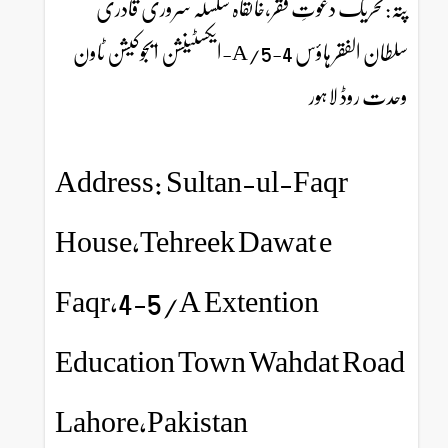
پتہ:تحریک دعوتِ فقر،خانقاہ سلسلہ سروری قادری
سلطان الفقر ہاؤس 4-5/A-ایکسٹینشن ایجوکیشن ٹاون
وحدت روڈ لاہور
Address: Sultan-ul-Faqr
House,Tehreek Dawat e
Faqr,4-5/A Extention
Education Town Wahdat Road
Lahore,Pakistan