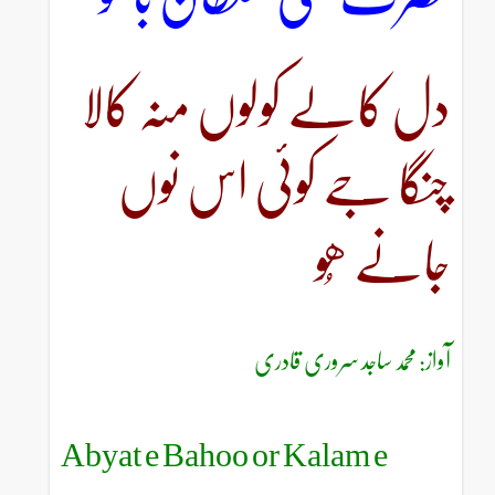
دل کالے کولوں منہ کالا
چنگا جے کوئی اس نوں
جانے ھُو
آواز: محمد ساجد سروری قادری
Abyat e Bahoo or Kalam e