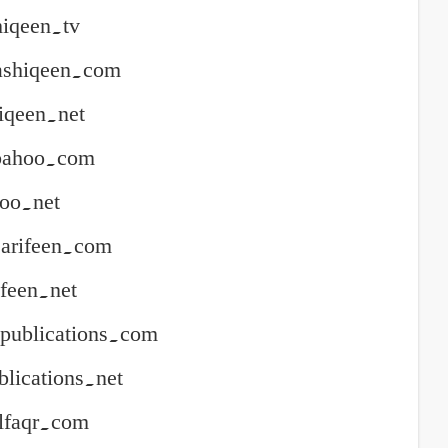
hiqeen.tv
ashiqeen.com
hiqeen.net
bahoo.com
hoo.net
arifeen.com
ifeen.net
publications.com
blications.net
lfaqr.com