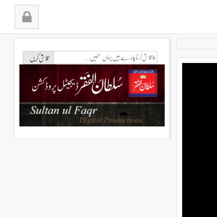
جو
تلاش
کرنا
چاہ
رہے
ہیں
یہاں
لکھیں