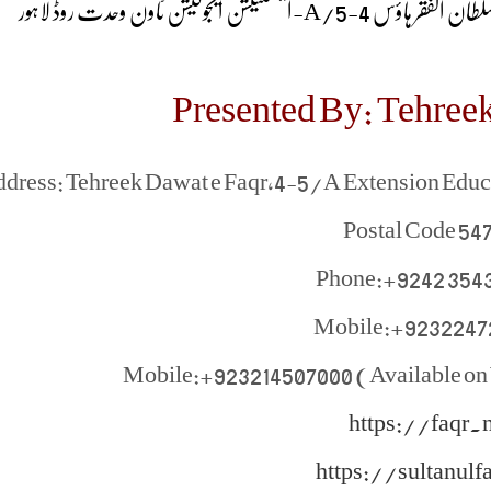
 قادری سلطان الفقر ہاؤس 4-5
Presented By: Tehreek
dress: Tehreek Dawat e Faqr,4-5/A Extension Edu
Postal Code 54
Phone:+9242 354
Mobile:+9232247
Mobile:+923214507000 (Available on
https://faqr.n
https://sultanulf