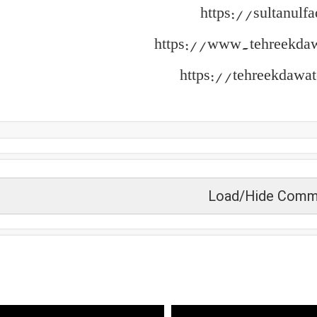
https://sultanulfa
https://www.tehreekda
https://tehreekdawat
Load/Hide Comm
زید دیکھیں