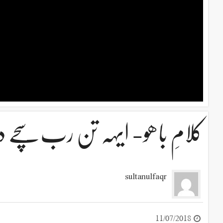
کلامِ باھو- ایہہ تن رب سچے دا 
sultanulfaqr
11/07/2018