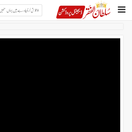
جو
تلاش
کرنا
چاہ
Ski
رہے
t
ہیں
conten
یہاں
لکھیں