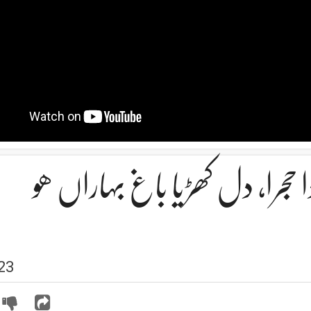
حجرا، دل کھڑیا باغ بہاراں ھو
23