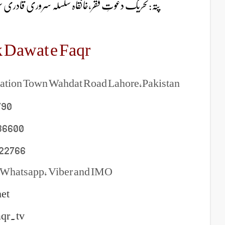
پتہ:تحریک دعوتِ فقر،خانقاہ سلسلہ سروری/A-ایکسٹینشن ایجوکیشن ٹاون وحدت روڈ لاہور
 Dawat e Faqr
cation Town Wahdat Road Lahore,Pakistan
790
36600
22766
 Whatsapp, Viber and IMO
et
aqr.tv