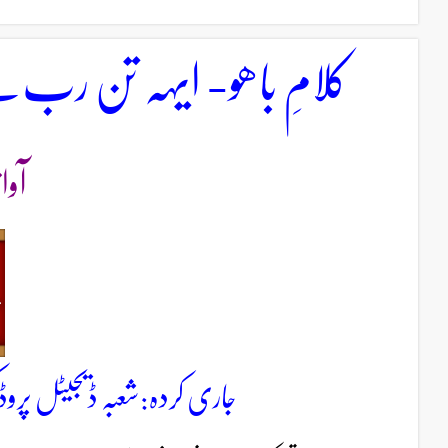
کلامِ باھو- ایہہ تن رب سچ
آوا
جاری کردہ:شعبہ ڈیجیٹل پروڈ