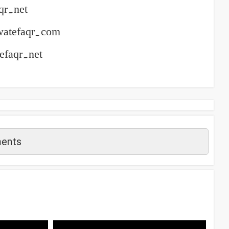
qr.net
watefaqr.com
efaqr.net
ents
م