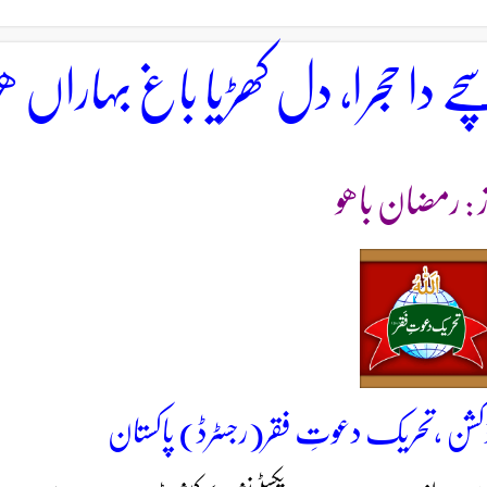
ے دا حجرا، دل کھڑیا باغ بہاراں ھو
ز : رمضان باھو
کشن ،تحریک دعوتِ فقر(رجسٹرڈ) پاکستان