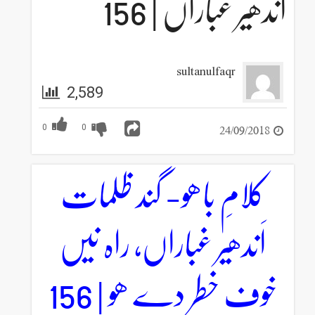
اَندھیر غباراں | 156
sultanulfaqr
2,589
24/09/2018
0
0
کلامِ باھو- گند ظلمات
اَندھیر غباراں، راہ نیں
خوف خطر دے ھو | 156