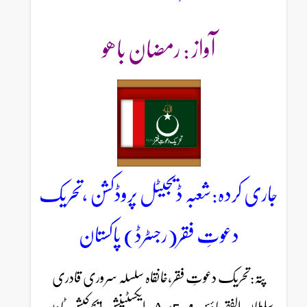
آواز : رمضان باھو
جاری کردہ:شعبہ ڈیجیٹل پروڈکشن ،تحریک
دعوتِ فقر(رجسٹرڈ) پاکستان
پتہ:تحریک دعوتِ فقر،خانقاہ سلسلہ سروری قادری