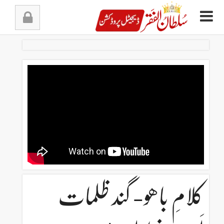
Ski
t
conten
کلامِ باھو- گند ظلمات