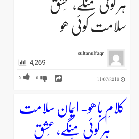
ہر کوئی منگے، عِشق
سلامت کوئی ھو
sultanulfaqr
4,269
11/07/2018
0
0
کلامِ باھو- ایمان سلامت
ہر کوئی منگے، عِشق