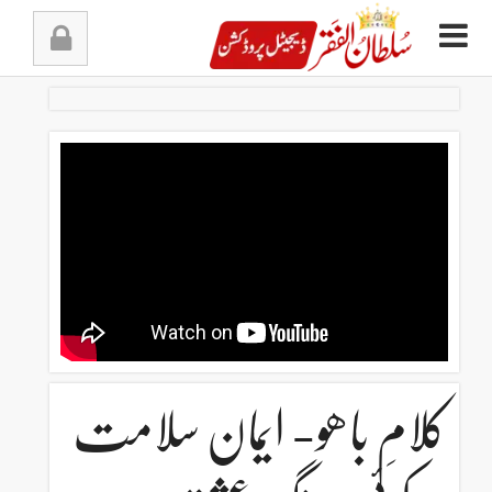
Ski
t
conten
کلامِ باھو- ایمان سلامت