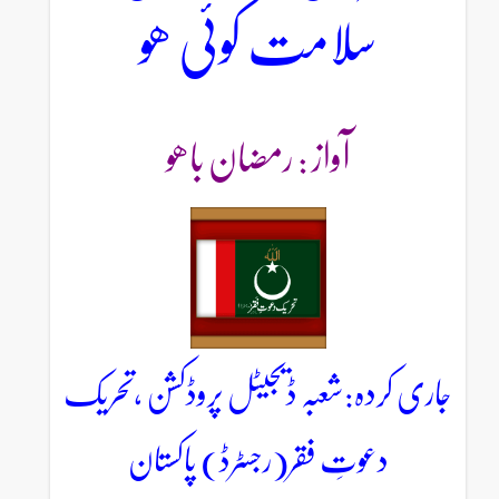
سلامت کوئی ھو
آواز : رمضان باھو
جاری کردہ:شعبہ ڈیجیٹل پروڈکشن ،تحریک
دعوتِ فقر(رجسٹرڈ) پاکستان