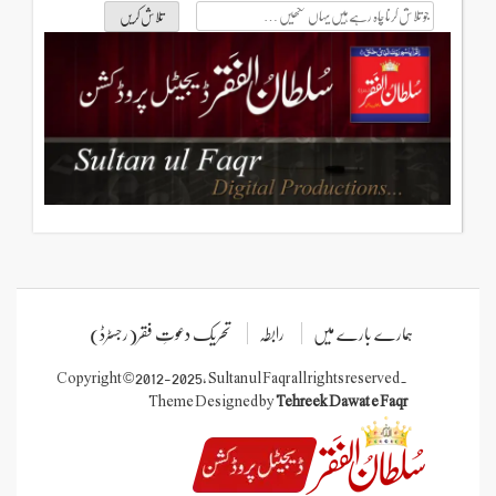
جو
تلاش
کرنا
چاہ
رہے
ہیں
یہاں
لکھیں
ہمارے بارے میں
رابطہ
تحریک دعوتِ فقر(رجسٹرڈ)
Copyright © 2012-2025, Sultan ul Faqr all rights reserved.
Theme Designed by
Tehreek Dawat e Faqr