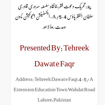
پتہ:تحریک دعوتِ فقر،خانقاہ سلسلہ سروری قادری
سلطان الفقر ہاؤس 4-5/A-ایکسٹینشن ایجوکیشن ٹاون
وحدت روڈ لاہور
Presented By: Tehreek
Dawat e Faqr
Address: Tehreek Dawat e Faqr,4-5/A
Extension Education Town Wahdat Road
Lahore,Pakistan