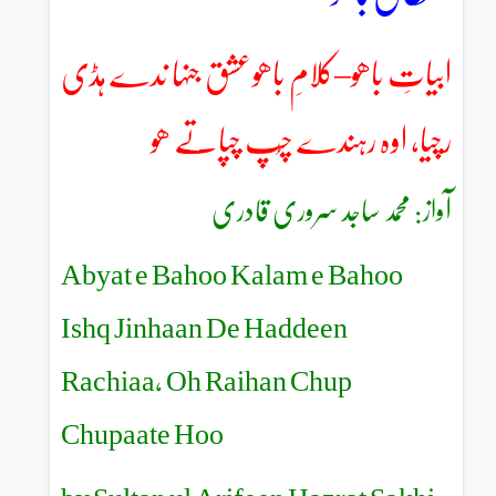
ابیاتِ باھو–کلامِ باھوعشق جنہا ندے ہڈی
رچیا، اوہ رہندے چُپ چپاتے ھو
آواز: محمد ساجد سروری قادری
Abyat e Bahoo Kalam e Bahoo
Ishq Jinhaan De Haddeen
Rachiaa, Oh Raihan Chup
Chupaate Hoo