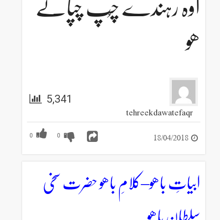
اوہ رہندے چُپ چپاتے
ھو
5,341
tehreekdawatefaqr
18/04/2018
0
0
ابیاتِ باھو–کلامِ باھو حضرت سخی
سلطان باھو