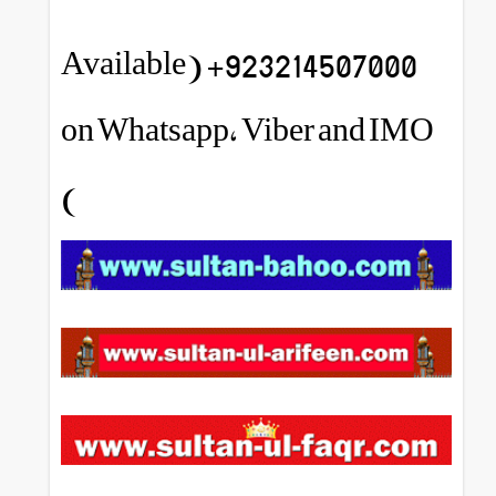
923214507000+ (Available
on Whatsapp, Viber and IMO
)