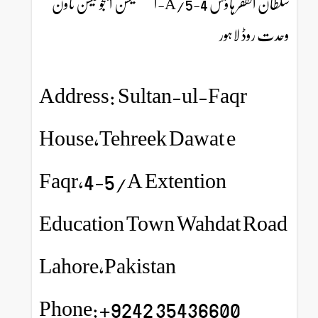
سلطان الفقر ہاؤس 4-5/A-ایکسٹینشن ایجوکیشن ٹاون
وحدت روڈ لاہور
Address: Sultan-ul-Faqr
House,Tehreek Dawat e
Faqr,4-5/A Extention
Education Town Wahdat Road
Lahore,Pakistan
Phone:+9242 35436600