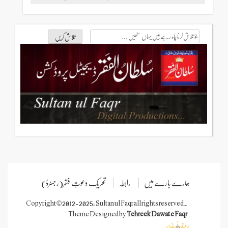
جو
تلاش
کرنا
چاہ
رہے
ہیں
یہاں
لکھیں
ہمارے بارے میں
رابطہ
تحریک دعوتِ فقر(رجسٹرڈ)
Copyright © 2012-2025, Sultan ul Faqr all rights reserved.
Theme Designed by
Tehreek Dawat e Faqr