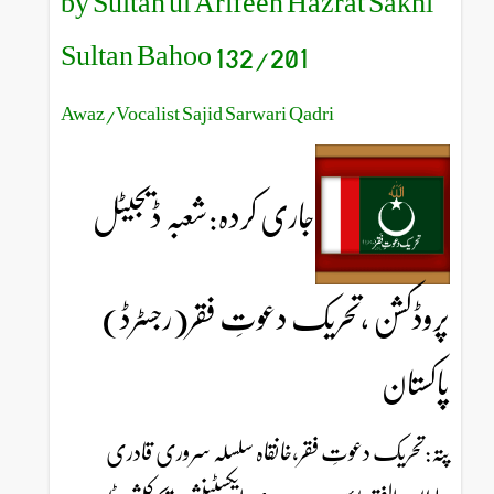
by Sultan ul Arifeen Hazrat Sakhi
Sultan Bahoo 132/201
Awaz/Vocalist Sajid Sarwari Qadri
جاری کردہ:شعبہ ڈیجیٹل
پروڈکشن ،تحریک دعوتِ فقر(رجسٹرڈ)
پاکستان
پتہ:تحریک دعوتِ فقر،خانقاہ سلسلہ سروری قادری