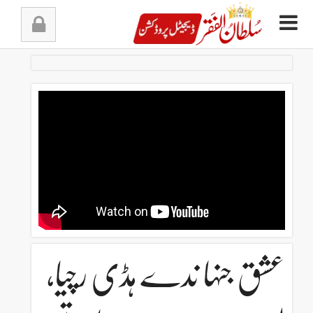
Ski
t
conten
عشق جنہا ندے ہڈی رچیا،