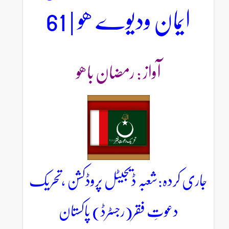
ایمان ودیوے ھو | 61
آواز : رمضان باھو
جاری کردہ:شعبہ ڈیجیٹل پروڈکشن ،تحریک
دعوتِ فقر(رجسٹرڈ) پاکستان