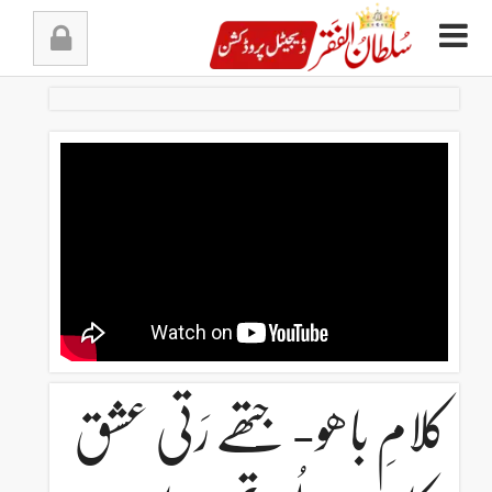
Ski
t
conten
کلامِ باھو- جتھے رَتی عشق