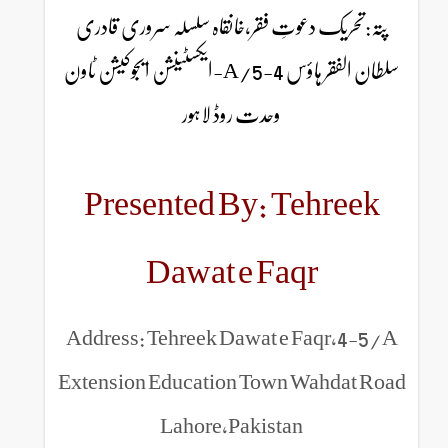
پتہ:تحریک دعوتِ فقر،خانقاہ سلسلہ سروری قادری
سلطان الفقر ہاؤس 4-5/A-ایکسٹینشن ایجوکیشن ٹاون
وحدت روڈ لاہور
Presented By: Tehreek
Dawat e Faqr
Address: Tehreek Dawat e Faqr,4-5/A
Extension Education Town Wahdat Road
Lahore,Pakistan