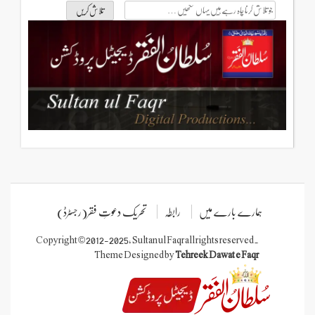
جو
تلاش
کرنا
چاہ
رہے
ہیں
یہاں
لکھیں
ہمارے بارے میں
رابطہ
تحریک دعوتِ فقر(رجسٹرڈ)
Copyright © 2012-2025, Sultan ul Faqr all rights reserved.
Theme Designed by
Tehreek Dawat e Faqr