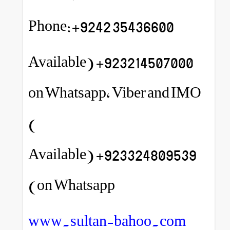
Phone:+9242 35436600
923214507000+ (Available
on Whatsapp, Viber and IMO
)
923324809539+ (Available
on Whatsapp)
www.sultan-bahoo.com