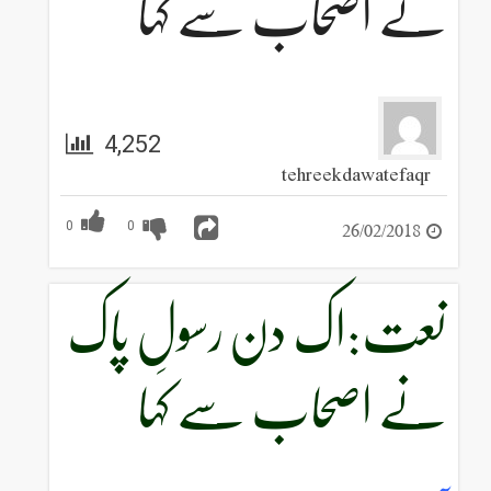
نے اصحاب سے کہا
4,252
tehreekdawatefaqr
26/02/2018
0
0
نعت:اک دن رسولِ پاک
نے اصحاب سے کہا