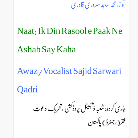
آواز: محمد ساجد سروری قادری
Naat: Ik Din Rasool e Paak Ne
Ashab Say Kaha
Awaz/Vocalist Sajid Sarwari
Qadri
جاری کردہ:شعبہ ڈیجیٹل پروڈکشن ،تحریک دعوتِ
فقر(رجسٹرڈ) پاکستان