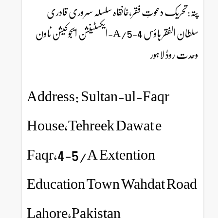
پتہ:تحریک دعوتِ فقر،خانقاہ سلسلہ سروری قادری
سلطان الفقر ہاؤس 4-5/A-ایکسٹینشن ایجوکیشن ٹاون
وحدت روڈ لاہور
Address: Sultan-ul-Faqr
House,Tehreek Dawat e
Faqr,4-5/A Extention
Education Town Wahdat Road
Lahore,Pakistan