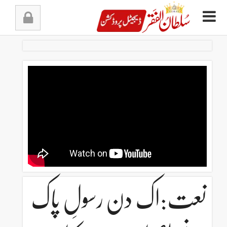
Ski
t
conten
نعت:اک دن رسولِ پاک