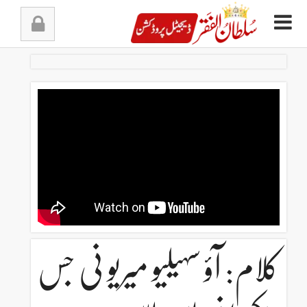
Ski
t
conten
کلام: آؤ سہیلیو میریو نی جس