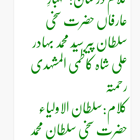
عارفاں حضرت سخی
سلطان پیر سیّد محمد بہادر
علی شاہ کاظمی المشہدی
رحمتہ
کلام:سلطان الاولیاء
حضرت سخی سلطان محمد