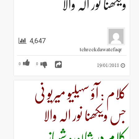
ویکھنا نور الہ والا
4,647
tehreekdawatefaqr
19/01/2018
0
0
کلام : آؤ سہیلیو میریو نی
جس ویکھنا نور الہ والا
کلام در شان: شہبازِ