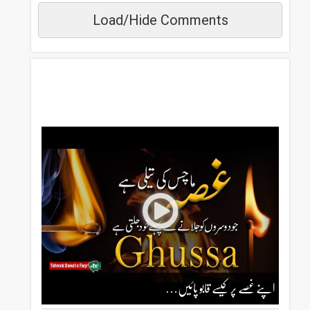
Load/Hide Comments
مزید دیکھیں
اپنے غصے پر کیسے قابو پائیں…