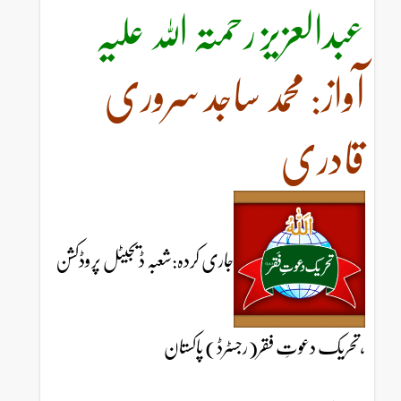
عبدالعزیز رحمتہ اللہ علیہ
آواز: محمد ساجد سروری
قادری
جاری کردہ:شعبہ ڈیجیٹل پروڈکشن
،تحریک دعوتِ فقر(رجسٹرڈ) پاکستان