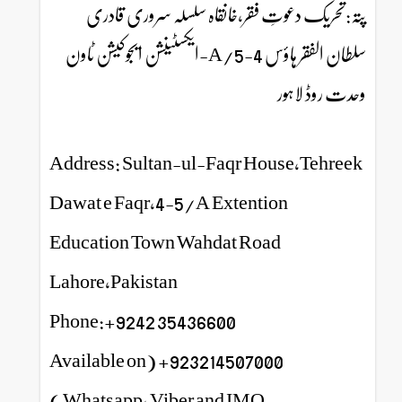
پتہ:تحریک دعوتِ فقر،خانقاہ سلسلہ سروری قادری
سلطان الفقر ہاؤس 4-5/A-ایکسٹینشن ایجوکیشن ٹاون
وحدت روڈ لاہور
Address: Sultan-ul-Faqr House,Tehreek
Dawat e Faqr,4-5/A Extention
Education Town Wahdat Road
Lahore,Pakistan
Phone:+9242 35436600
923214507000+ (Available on
Whatsapp, Viber and IMO )