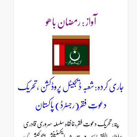
آواز : رمضان باھو
جاری کردہ:شعبہ ڈیجیٹل پروڈکشن ،تحریک
دعوتِ فقر(رجسٹرڈ) پاکستان
پتہ:تحریک دعوتِ فقر،خانقاہ سلسلہ سروری قادری