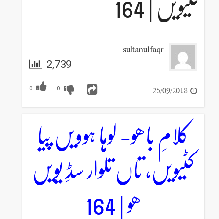
کٹیویں | 164
sultanulfaqr
2,739
25/09/2018
0
0
کلامِ باھو- لوہا ہوویں پیا
کٹیویں، تاں تلوار سڈِ یویں
ھو | 164