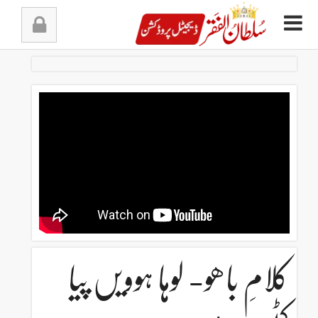
Ski
t
conten
کلامِ باھو- لوہا ہوویں پیا