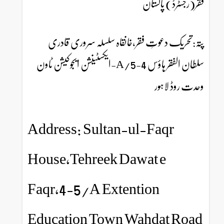
فقر(رجسٹرڈ) پاکستان
پتہ:تحریک دعوتِ فقر،خانقاہ سلسلہ سروری قادری
سلطان الفقر ہاؤس 4-5/A-ایکسٹینشن ایجوکیشن ٹاون
وحدت روڈ لاہور
Address: Sultan-ul-Faqr
House,Tehreek Dawat e
Faqr,4-5/A Extention
Education Town Wahdat Road