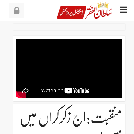
Ski
t
conten
منقبت:اج زکرکراں میں