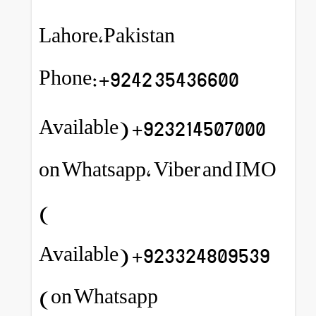
Lahore,Pakistan
Phone:+9242 35436600
923214507000+ (Available
on Whatsapp, Viber and IMO
)
923324809539+ (Available
on Whatsapp)