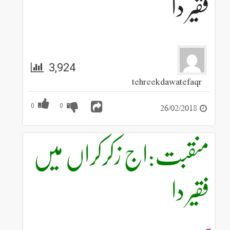
فقیر دا
3,924
tehreekdawatefaqr
26/02/2018
0
0
منقبت:اج زکرکراں میں
فقیر دا