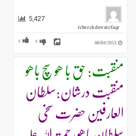
5,427
tehreekdawatefaqr
06/04/2018
0
0
منقبت: حق با ھو سچ باھو
منقبت درشان:سلطان
العارفین حضرت سخی
سلطان باھو رحمتہ اللہ علیہ