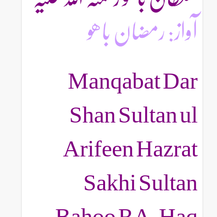
آواز: رمضان باھو
Manqabat Dar
Shan Sultan ul
Arifeen Hazrat
Sakhi Sultan
Bahoo RA, Haq