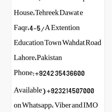
House,Tehreek Dawat e
Faqr,4-5/A Extention
Education Town Wahdat Road
Lahore,Pakistan
Phone:+9242 35436600
923214507000+ (Available
on Whatsapp, Viber and IMO