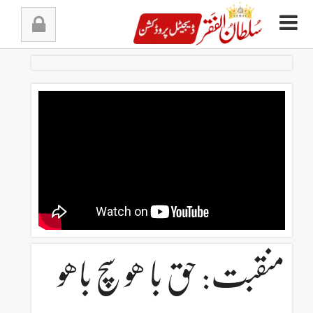
Ski
t
conten
منقبت: حق با ھو سچ باھو‬‎