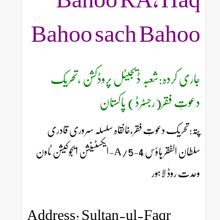
Bahoo sach Bahoo
جاری کردہ:شعبہ ڈیجیٹل پروڈکشن ،تحریک
دعوتِ فقر(رجسٹرڈ) پاکستان
پتہ:تحریک دعوتِ فقر،خانقاہ سلسلہ سروری قادری
سلطان الفقر ہاؤس 4-5/A-ایکسٹینشن ایجوکیشن ٹاون
وحدت روڈ لاہور
Address: Sultan-ul-Faqr