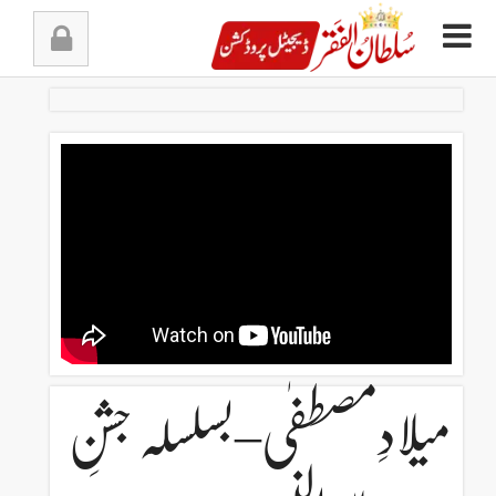
Ski
t
conten
میلادِمصطفٰی–بسلسلہ جشنِ