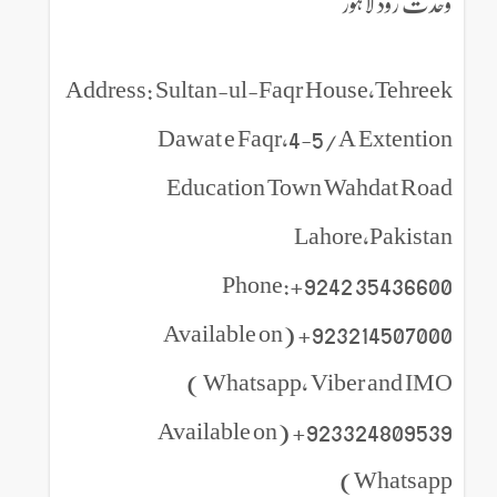
وحدت روڈ لاہور
Address: Sultan-ul-Faqr House,Tehreek
Dawat e Faqr,4-5/A Extention
Education Town Wahdat Road
Lahore,Pakistan
Phone:+9242 35436600
923214507000+ (Available on
Whatsapp, Viber and IMO )
923324809539+ (Available on
Whatsapp)