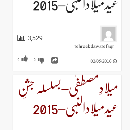
عیدمیلادالنبی–2015
3,529
tehreekdawatefaqr
02/05/2016
0
0
میلادِمصطفٰی–بسلسلہ جشنِ
عیدمیلادالنبی–2015