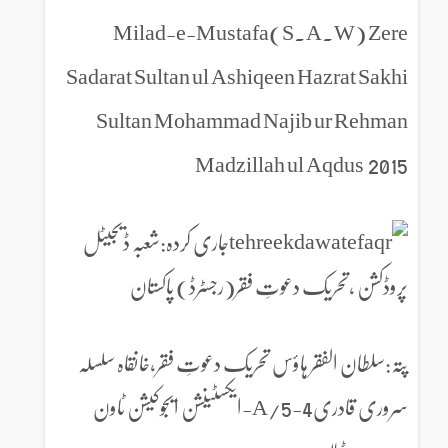
Milad-e-Mustafa(S.A.W) Zere
Sadarat Sultan ul Ashiqeen Hazrat Sakhi
Sultan Mohammad Najib ur Rehman
Madzillah ul Aqdus 2015
جاری کردہ:شعبہ ڈیجیٹل
پروڈکشن ،تحریک دعوتِ فقر(رجسٹرڈ) پاکستان
پتہ:سلطان الفقر ہاؤس تحریک دعوتِ فقر،خانقاہ سلسلہ
سروری قادری4-5/A-ایکسٹینشن ایجوکیشن ٹاون