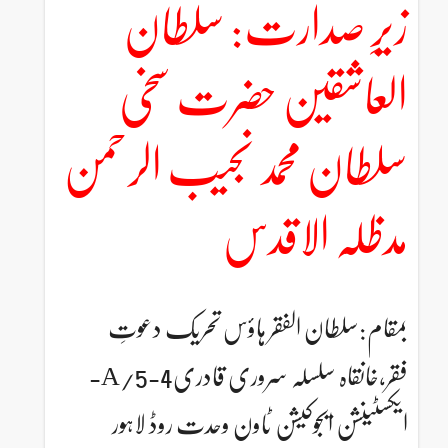
زیرِ صدارت: سلطان
العاشقین حضرت سخی
سلطان محمد نجیب الرحمن
مدظلہ الاقدس
بمقام:سلطان الفقر ہاؤس تحریک دعوتِ
فقر،خانقاہ سلسلہ سروری قادری4-5/A-
ایکسٹینشن ایجوکیشن ٹاون وحدت روڈ لاہور